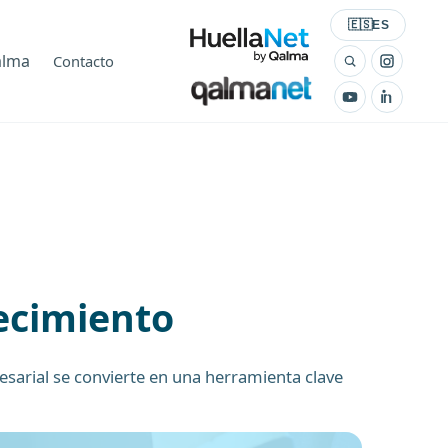
Seleccionar id
🇪🇸
ES
alma
Contacto
recimiento
esarial se convierte en una herramienta clave