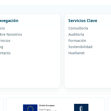
vegación
Servicios Clave
icio
Consultoría
bre Nosotros
Auditoría
rvicios
Formación
og
Sostenibilidad
ntacto
Huellanet