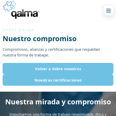
Abr
SOBRE QALMA
Nuestro compromiso
Compromisos, alianzas y certificaciones que respaldan
nuestra forma de trabajar.
Volver a Sobre nosotros
Nuestras certificaciones
Nuestra mirada y compromiso
Impulsamos una forma de trabajo responsable, ética y