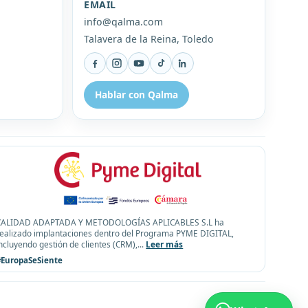
EMAIL
info@qalma.com
Talavera de la Reina, Toledo
Facebook
Instagram
YouTube
TikTok
LinkedIn
Hablar con Qalma
CALIDAD ADAPTADA Y METODOLOGÍAS APLICABLES S.L ha
realizado implantaciones dentro del Programa PYME DIGITAL,
ncluyendo gestión de clientes (CRM),
...
Leer más
#EuropaSeSiente