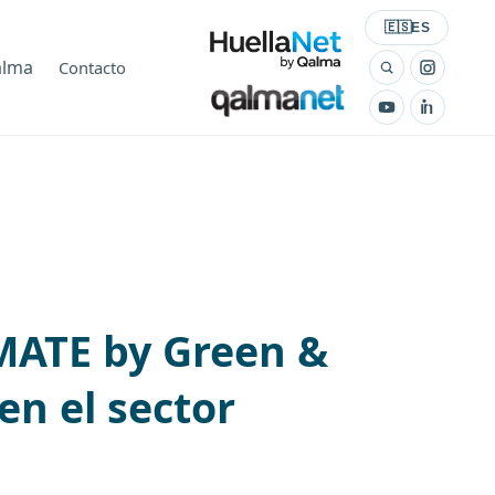
Seleccionar id
🇪🇸
ES
alma
Contacto
RMATE by Green &
en el sector