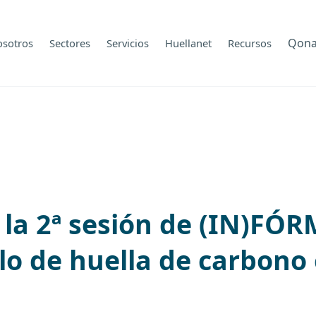
Qon
osotros
Sectores
Servicios
Huellanet
Recursos
 la 2ª sesión de (IN)FÓ
o de huella de carbono 